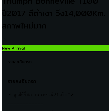
Triumph Bonneville T100
ปี2017 สีดำเงา วิ่ง14,000Km.
สภาพใหม่มาก
18
1
New Arrival
รายละเอียดรถ
รายละเอียดรถ
📌((ดูรถได้ที่ ซอยบรมราชชนนี 81 คร๊าบ))📌
➖➖➖➖➖➖➖➖➖➖➖➖