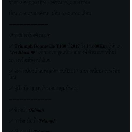
ราคา 299,000 บาท , ((ดาวน์ 29,000 บาท))
ผ่อน 7,500*48 เดือน , ผ่อน 6,500*60 เดือน
➖➖➖➖➖➖➖➖➖➖➖
📌รายละเอียดตัวรถ:📌
✅ 𝐓𝐫𝐢𝐮𝐦𝐩𝐡 𝐁𝐨𝐧𝐧𝐞𝐯𝐢𝐥𝐥𝐞 𝐓𝟏𝟎𝟎 ปี𝟐𝟎𝟏𝟕 วิ่ง 𝟏4,𝟔𝟎𝟎𝐊𝐦. สีดำเงา
“𝑱𝒆𝒕 𝑩𝒍𝒂𝒄𝒌 ❤️” เจ้าของเก่าดูแลรักษาอย่างดี ตัวรถสภาพใหม่
มาก พร้อมใช้งานได้เลย
✅ จดทะเบียนเดือนพฤศจิกายนปี2017 เล่มทะเบียนครบพร้อม
โอน
✅ คู่มือ บุ๊ค กุญแจสำรองจากศูนย์ฯครบ
➖➖➖➖➖➖➖➖➖➖➖➖
✅ ชิวหน้า 𝑶𝒍𝒅𝒎𝒂𝒏
✅ การ์ดหม้อน้ำ 𝑻𝒓𝒊𝒖𝒎𝒑𝒉
✅ กันตกหลัง 𝑻𝒓𝒊𝒖𝒎𝒑𝒉