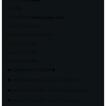
✅ ขาตั้งคู่
✅ ยางหน้าหลัง 𝑷𝒊𝒓𝒆𝒍𝒍𝒊 𝑺𝒄𝒐𝒓𝒑𝒊𝒐𝒏 𝑻𝒓𝒂𝒊𝒍 2
– ราคา 299,000 บาท
ยอดจัดไฟแนนซ์ 270,000 บาท
ดาวน์ 29,000 บาท
ผ่อน 7,500*48 เดือน
ผ่อน 6,500*60 เดือน
☎️สนใจติดต่อสอบถามได้เลยที่:☎️
☎️: 0955596969 (แชมป์) , ✅Line ID: 5596969
☎️: 0653265693 (เกมส์) , ✅Line ID: gamepipatpromjit
☎️: 0655617439 (แบงค์) , ✅Line ID: forlongtimes