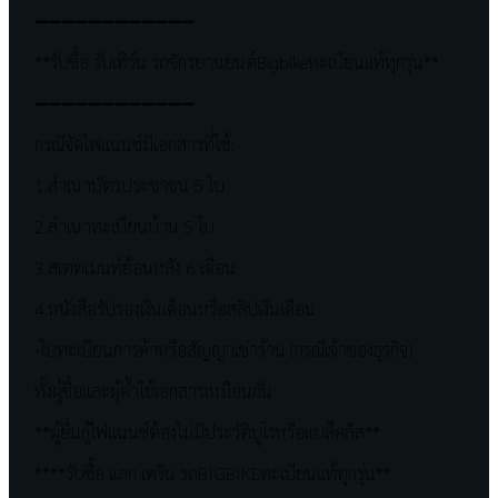
➖➖➖➖➖➖➖➖➖➖➖➖
**รับซื้อ รับเทิร์น รถจักรยานยนต์Bigbikeทะเบียนแท้ทุกรุ่น**
➖➖➖➖➖➖➖➖➖➖➖➖
กรณีจัดไฟแนนซ์มีเอกสารที่ใช้:
1.สำเนาบัตรประชาชน 5 ใบ
2.สำเนาทะเบียนบ้าน 5 ใบ
3.สเตทเมนท์ย้อนหลัง 6 เดือน
4.หนังสือรับรองเงินเดือนหรือสลิปเงินเดือน
-ใบทะเบียนการค้าหรือสัญญาเช่าร้าน (กรณีเจ้าของธุรกิจ)
ทั้งผู้ซื้อและผู้ค้ำใช้เอกสารเหมือนกัน
**ผู้ยื่นกู้ไฟแนนซ์ต้องไม่มีประวัติบูโรหรือแบล็คลิส**
****รับซื้อ เเลก เทริน รถBIGBIKEทะเบียนเเท้ทุกรุ่น**