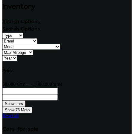
Inventory
Search Options
Search Options
Price
50,000 บาท — 1,000,000 บาท
Show
76
Moto
Reset all
Cars for sale