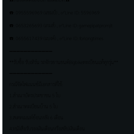
☎️: 0955596969 (แชมป์) , ✅Line ID: 5596969
☎️: 0653265693 (เกมส์) , ✅Line ID: gamepipatpromjit
☎️: 0655617439 (แบงค์) , ✅Line ID: forlongtimes
➖➖➖➖➖➖➖➖➖➖➖➖
**รับซื้อ รับเทิร์น รถจักรยานยนต์Bigbikeทะเบียนแท้ทุกรุ่น**
➖➖➖➖➖➖➖➖➖➖➖➖
กรณีจัดไฟแนนซ์มีเอกสารที่ใช้:
1.สำเนาบัตรประชาชน 5 ใบ
2.สำเนาทะเบียนบ้าน 5 ใบ
3.สเตทเมนท์ย้อนหลัง 6 เดือน
4.หนังสือรับรองเงินเดือนหรือสลิปเงินเดือน