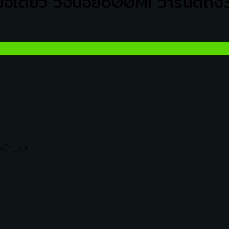
อเดียว วิ่งน้อย600Mi วารันตีถึ
 คร๊าบ))📌