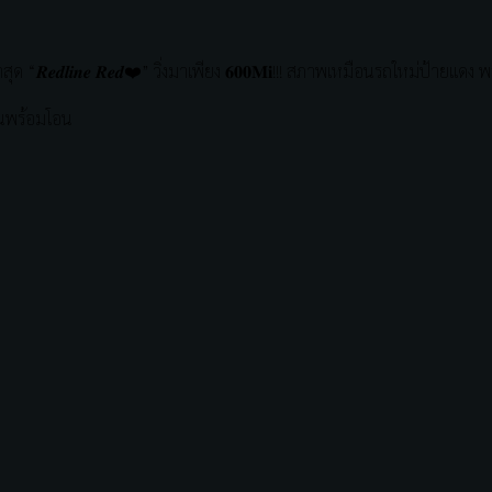
งตัวใหม่ล่าสุด “𝑹𝒆𝒅𝒍𝒊𝒏𝒆 𝑹𝒆𝒅❤️” วิ่งมาเพียง 𝟔𝟎𝟎𝐌𝐢!!! สภาพเหมือนรถใหม่ป้ายแ
ยนพร้อมโอน