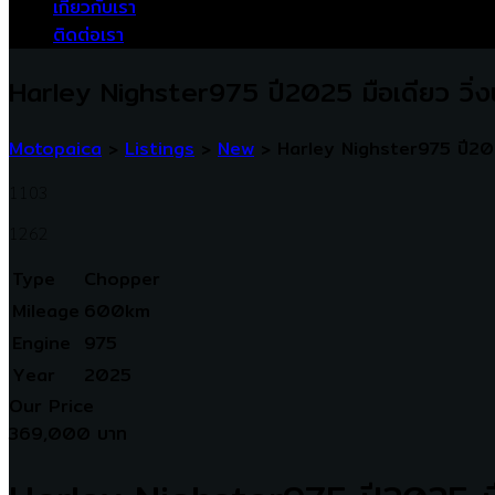
เกี่ยวกับเรา
ติดต่อเรา
Harley Nighster975 ปี2025 มือเดียว วิ่
Motopaica
>
Listings
>
New
>
Harley Nighster975 ปี202
1103
1262
Type
Chopper
Mileage
600km
Engine
975
Year
2025
Our Price
369,000 บาท