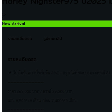
Harley Nighster975 ปี2025 มื
16
1
New Arrival
รายละเอียดรถ
รูปและคลิป
รายละเอียดรถ
📌((โปรโมชั่นดอกเบี้ยเริ่มต้น 4%)) + ((ดูรถได้ที่ ซอยบรมราชชนนี 81
➖➖➖➖➖➖➖➖➖➖➖➖
ราคา 369,000 บาท / ดาวน์ 39,000 บาท
ผ่อน 8,500*48 เดือน /ผ่อน 7,400*60 เดือน
➖➖➖➖➖➖➖➖➖➖➖➖