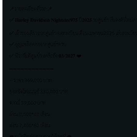
📌รายละเอียดตัวรถ:📌
✅ 𝐇𝐚𝐫𝐥𝐞𝐲 𝐃𝐚𝐯𝐢𝐝𝐬𝐨𝐧 𝐍𝐢𝐠𝐡𝐭𝐬𝐭𝐞𝐫𝟗𝟕𝟓 ปี𝟐𝟎𝟐𝟓 รถศูนย์ฯ สีแด
✅ เจ้าของเดียวออกศูนย์ฯ จดทะเบียนเดือนเมษายน2025 เล่มทะเบี
✅ กุญแจล๊อคคอจากศูนย์ฯครบ
✅ มีวารันตีศูนย์ฯ เหลือถึง 𝟎𝟑/𝟐𝟎𝟐𝟕 ❤️
➖➖➖➖➖➖➖➖➖➖➖➖
– ราคา 369,000 บาท
ยอดจัดไฟแนนซ์ 330,000 บาท
ดาวน์ 39,000 บาท
ผ่อน 8,500*48 เดือน
ผ่อน 7,400*60 เดือน
☎️สนใจติดต่อสอบถามได้เลยที่:☎️