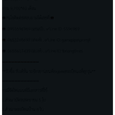
ผ่อน 9,700*60 เดือน
☎️สนใจติดต่อสอบถามได้เลยที่:☎️
☎️: 0955596969 (แชมป์) , ✅Line ID: 5596969
☎️: 0653265693 (เกมส์) , ✅Line ID: gamepipatpromjit
☎️: 0655617439 (แบงค์) , ✅Line ID: forlongtimes
➖➖➖➖➖➖➖➖➖➖➖➖
**รับซื้อ รับเทิร์น รถจักรยานยนต์Bigbikeทะเบียนแท้ทุกรุ่น**
➖➖➖➖➖➖➖➖➖➖➖➖
กรณีจัดไฟแนนซ์มีเอกสารที่ใช้:
1.สำเนาบัตรประชาชน 5 ใบ
2.สำเนาทะเบียนบ้าน 5 ใบ