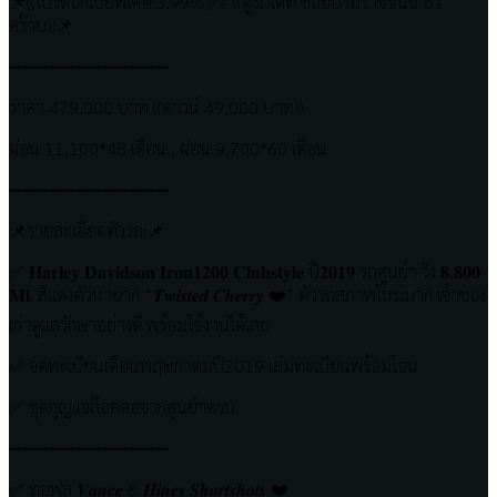
📌((โปรดอกเบี้ยพิเศษ 3.99%)) + ((ดูรถได้ที่ ซอยบรมราชชนนี 81
คร๊าบ))📌
➖➖➖➖➖➖➖➖➖➖➖➖
ราคา 479,000 บาท ((ดาวน์ 49,000 บาท))
ผ่อน 11,100*48 เดือน , ผ่อน 9,700*60 เดือน
➖➖➖➖➖➖➖➖➖➖➖➖
📌รายละเอียดตัวรถ:📌
✅ 𝐇𝐚𝐫𝐥𝐞𝐲 𝐃𝐚𝐯𝐢𝐝𝐬𝐨𝐧 𝐈𝐫𝐨𝐧𝟏𝟐𝟎𝟎 𝐂𝐥𝐮𝐛𝐬𝐭𝐲𝐥𝐞 ปี𝟐𝟎𝟏𝟗 รถศูนย์ฯ วิ่ง 𝟖,𝟖𝟎𝟎
𝐌𝐢. สีแดงตัวหายาก “𝑻𝒘𝒊𝒔𝒕𝒆𝒅 𝑪𝒉𝒆𝒓𝒓𝒚 ❤️” ตัวรถสภาพใหม่มาก เจ้าของ
เก่าดูแลรักษาอย่างดี พร้อมใช้งานได้เลย
✅ จดทะเบียนเดือนพฤษภาคมปี2019 เล่มทะเบียนพร้อมโอน
✅ ชุดกุญแจล๊อคคอจากศูนย์ฯครบ
➖➖➖➖➖➖➖➖➖➖➖➖
✅ ท่อฟูล 𝑽𝒂𝒏𝒄𝒆 & 𝑯𝒊𝒏𝒆𝒔 𝑺𝒉𝒐𝒓𝒕𝒔𝒉𝒐𝒕𝒔 ❤️