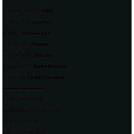
✅ โม่งหน้า + ชิวหน้า 𝑻𝙒𝑴
✅ กรองอากาศ 𝑨𝒓𝒍𝒆𝒏 𝑵𝒆𝒔𝒔
✅ ไฟหน้า 𝑷𝒓𝒐𝒋𝒆𝒄𝒕𝒐𝒓 𝑳𝑬𝑫
✅ กันล้มเครื่อง 𝑻𝒉𝒓𝒂𝒔𝒉𝒊𝒏
✅ กันแคร๊งเครื่อง 𝑻𝒉𝒓𝒂𝒔𝒉𝒊𝒏
✅ แฮนด์ยก 10″ 𝑯𝙖𝒓𝙡𝒆𝙮 𝘿𝒂𝙫𝒊𝙙𝒔𝙤𝒏
✅ ปลอกแฮนด์ 𝑯𝙖𝒓𝙡𝒆𝙮 𝘿𝒂𝙫𝒊𝙙𝒔𝙤𝒏
➖➖➖➖➖➖➖➖➖➖➖➖
– ราคา 479,000 บาท
ยอดจัดไฟแนนซ์ 430,000 บาท
ดาวน์ 49,000 บาท
ผ่อน 11,100*48 เดือน