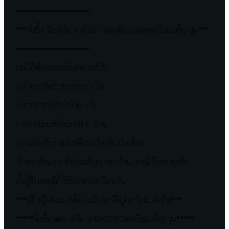
➖➖➖➖➖➖➖➖➖➖➖➖
***รับซื้อ รับเทิร์น รถจักรยานยนต์Bigbikeทะเบียนแท้ทุกรุ่น***
➖➖➖➖➖➖➖➖➖➖➖➖
กรณีจัดไฟแนนซ์มีเอกสารที่ใช้:
1.สำเนาบัตรประชาชน 5 ใบ
2.สำเนาทะเบียนบ้าน 5 ใบ
3.สเตทเมนท์ย้อนหลัง 6 เดือน
4.หนังสือรับรองเงินเดือนหรือสลิปเงินเดือน
-ใบทะเบียนการค้าหรือสัญญาเช่าร้าน (กรณีเจ้าของธุรกิจ)
ทั้งผู้ซื้อและผู้ค้ำใช้เอกสารเหมือนกัน
***ผู้ยื่นกู้ไฟแนนซ์ต้องไม่มีประวัติบูโรหรือแบล็คลิส***
*****รับซื้อ เเลก เทริน รถBIGBIKEทะเบียนเเท้ทุกรุ่น*****