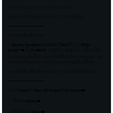
ราคา 549,000 บาท ((ดาวน์ 59,000บาท))
ผ่อน 12,900*48 เดือน , ผ่อน 11,100*60 เดือน
➖➖➖➖➖➖➖➖➖➖➖➖
📌รายละเอียดตัวรถ:📌
✅ 𝐇𝐚𝐫𝐥𝐞𝐲 𝐃𝐚𝐯𝐢𝐝𝐬𝐨𝐧 𝐅𝐱𝐝𝐫𝟏𝟏𝟒 ปี𝟐𝟎𝟏𝟗 สีขาว “𝑾𝒉𝒊𝒕𝒆
𝑫𝒆𝒏𝒊𝒎”❤️ วิ่ง 𝟏𝟓,𝟒𝟎𝟎𝐌𝐢 . รถศูนย์ฯ (ออกศูนย์ฯ 1.2ล้าน ยังไม่
รวมของแต่ง) คันนี้ได้ของแต่งอย่างดีทั้งคันอีกกว่าสองแสนบาท!!
ระบบไฟ เครื่องยนต์ต่างๆทำงานครบสมบูรณ์พร้อมใช้งาน
✅ จดทะเบียนเดือนสิงหาคมปี2019 เล่มทะเบียนพร้อมโอน
➖➖➖➖➖➖➖➖➖➖➖➖
✅ ท่อ 𝑽𝒂𝒏𝒄𝒆 & 𝑯𝒊𝒏𝒆𝒔 𝑯𝒊-𝑶𝒖𝒕𝒑𝒖𝒕 𝑭𝒖𝒍𝒍 𝑺𝒚𝒔𝒕𝒆𝒎❤️
✅ โช๊คหลัง 𝑶𝒉𝒍𝒊𝒏𝒔❤️
✅ ไส้โช๊คหน้า 𝑶𝒉𝒍𝒊𝒏𝒔❤️