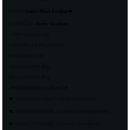
✅ กล่อง 𝑽𝒂𝒏𝒄𝒆&𝑯𝒊𝒏𝒆𝒔 𝑭𝒖𝒆𝒍𝒑𝒂𝒌❤️
✅ ฝาถังน้ำมัน 𝑯𝒂𝒓𝒍𝒆𝒚 𝑫𝒂𝒗𝒊𝒅𝒔𝒐𝒏
– ราคา 549,000 บาท
ยอดจัดไฟแนนซ์ 490,000 บาท
ดาวน์ 59,000 บาท
ผ่อน 12,900*48 เดือน
ผ่อน 11,100*60 เดือน
📌สนใจติดต่อสอบถามได้เลยที่📌
☎️: 0955596969 (แชมป์) , ✅Line ID: 5596969
☎️: 0653265693 (เกมส์) , ✅Line ID: gamepipatpromjit
☎️: 0655617439 (แบงค์) , ✅Line ID: forlongtimes