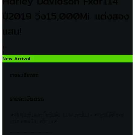
Harley Davidson Fxdr114
ปี2019 วิ่ง15,000Mi. แต่งสอง
แสน!
17
1
New Arrival
รายละเอียดรถ
รายละเอียดรถ
📌((โปรโมชั่นดอกเบี้ยเริ่มต้น 4.5% เท่านั้น)) +📌((ดูรถได้ที่ ซอย
บรมราชชนนี81 คร๊าบ))📌
➖➖➖➖➖➖➖➖➖➖➖➖