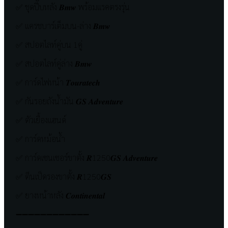
✅ ชุดปี๊บหลัง 𝑩𝒎𝒘 พร้อมแรคตรงรุ่น
✅ แครชบาร์เต็มบน-ล่าง 𝑩𝒎𝒘
✅ สปอตไลท์คู่บน 1คู่
✅ สปอตไลท์คู่ล่าง 𝑩𝒎𝒘
✅ การ์ดไฟหน้า 𝑻𝒐𝒖𝒓𝒂𝒕𝒆𝒄𝒉
✅ กันรอยถังน้ำมัน 𝑮𝑺 𝑨𝒅𝒗𝒆𝒏𝒕𝒖𝒓𝒆
✅ ตัวเยื้องแฮนด์
✅ การ์ดหม้อน้ำ
✅ การ์ดเซนเซอร์ขาตั้ง 𝑹1250𝑮𝑺 𝑨𝒅𝒗𝒆𝒏𝒕𝒖𝒓𝒆
✅ ตีนเป็ดรองขาตั้ง 𝑹1250𝑮𝑺
✅ ยางหน้าหลัง 𝑪𝒐𝒏𝒕𝒊𝒏𝒆𝒏𝒕𝒂𝒍
➖➖➖➖➖➖➖➖➖➖➖➖