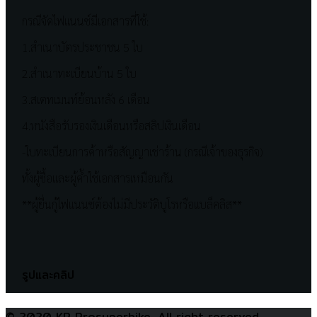
กรณีจัดไฟแนนซ์มีเอกสารที่ใช้:
1.สำเนาบัตรประชาชน 5 ใบ
2.สำเนาทะเบียนบ้าน 5 ใบ
3.สเตทเมนท์ย้อนหลัง 6 เดือน
4.หนังสือรับรองเงินเดือนหรือสลิปเงินเดือน
-ใบทะเบียนการค้าหรือสัญญาเช่าร้าน (กรณีเจ้าของธุรกิจ)
ทั้งผู้ซื้อและผู้ค้ำใช้เอกสารเหมือนกัน
**ผู้ยื่นกู้ไฟแนนซ์ต้องไม่มีประวัติบูโรหรือแบล็คลิส**
รูปและคลิป
© 2020 KP Prosuperbike, All right reserved