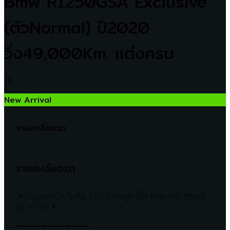
Bmw R1250GSA Exclusive
(ตัวNormal) ปี2020
วิ่ง49,000Km. แต่งครบ
19
1
New Arrival
รายละเอียดรถ
รายละเอียดรถ
📌((โปรดอกเบี้ยเริ่มต้น 4.5%)) + ((ดูรถได้ที่ ซอยบรมราชชนนี
81 คร๊าบ))📌
➖➖➖➖➖➖➖➖➖➖➖➖