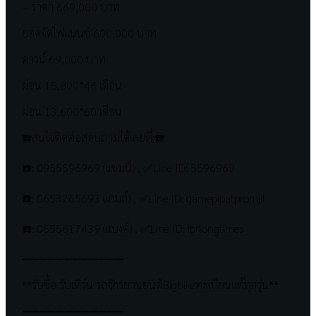
– ราคา 669,000 บาท
ยอดจัดไฟแนนซ์ 600,000 บาท
ดาวน์ 69,000 บาท
ผ่อน 15,800*48 เดือน
ผ่อน 13,600*60 เดือน
☎️สนใจติดต่อสอบถามได้เลยที่:☎️
☎️: 0955596969 (แชมป์) , ✅Line ID: 5596969
☎️: 0653265693 (เกมส์) , ✅Line ID: gamepipatpromjit
☎️: 0655617439 (แบงค์) , ✅Line ID: forlongtimes
➖➖➖➖➖➖➖➖➖➖➖➖
**รับซื้อ รับเทิร์น รถจักรยานยนต์Bigbikeทะเบียนแท้ทุกรุ่น**
➖➖➖➖➖➖➖➖➖➖➖➖