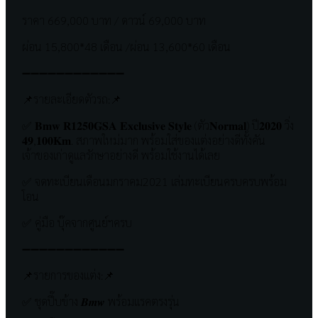
ราคา 669,000 บาท / ดาวน์ 69,000 บาท
ผ่อน 15,800*48 เดือน /ผ่อน 13,600*60 เดือน
➖➖➖➖➖➖➖➖➖➖➖➖
📌รายละเอียดตัวรถ:📌
✅ 𝐁𝐦𝐰 𝐑𝟏𝟐𝟓𝟎𝐆𝐒𝐀 𝐄𝐱𝐜𝐥𝐮𝐬𝐢𝐯𝐞 𝐒𝐭𝐲𝐥𝐞 (ตัว𝐍𝐨𝐫𝐦𝐚𝐥) ปี𝟐𝟎𝟐𝟎 วิ่ง
𝟒𝟗,𝟏𝟎𝟎𝐊𝐦. สภาพใหม่มาก พร้อมใส่ของแต่งอย่างดีทั้งคัน
เจ้าของเก่าดูแลรักษาอย่างดี พร้อมใช้งานได้เลย
✅ จดทะเบียนเดือนมกราคม2021 เล่มทะเบียนครบครบพร้อม
โอน
✅ คู่มือ บุ๊คจากศูนย์ฯครบ
➖➖➖➖➖➖➖➖➖➖➖➖
📌รายการของแต่ง:📌
✅ ชุดปี๊บข้าง 𝑩𝒎𝒘 พร้อมแรคตรงรุ่น