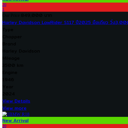
20
1
849,000 บาท
Our Price
Harley Davidson LowRider S117 ปี2025 มือเดียว วิ่ง3,0
Type
Chopper
Brand
Harley Davidson
Mileage
3500 km
Engine
1946
Year
2024
View Details
View more
New Arrival
20