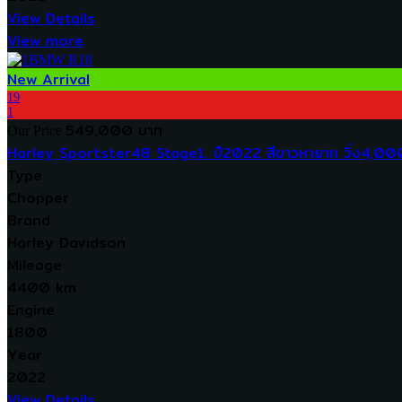
View Details
View more
New Arrival
19
1
549,000 บาท
Our Price
Harley Sportster48 Stage1. ปี2022 สีขาวหายาก วิ่ง4,00
Type
Chopper
Brand
Harley Davidson
Mileage
4400 km
Engine
1800
Year
2022
View Details