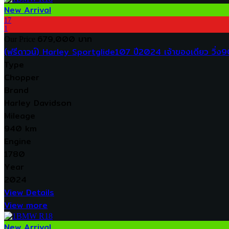
New Arrival
17
1
679,000 บาท
Our Price
(ฟรีดาวน์) Harley Sportglide107 ปี2024 เจ้าของเดียว วิ่ง
Type
Chopper
Brand
Harley Davidson
Mileage
940 km
Engine
1780
Year
2024
View Details
View more
New Arrival