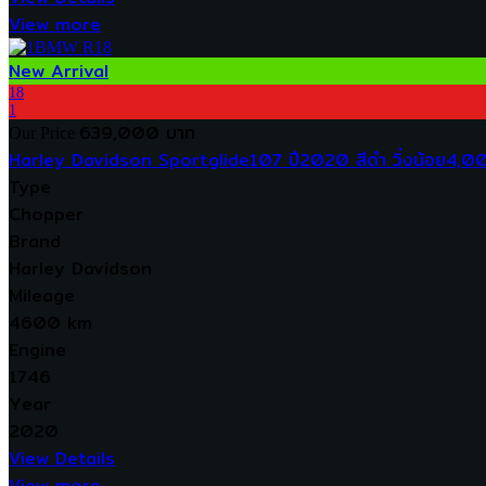
View more
New Arrival
18
1
639,000 บาท
Our Price
Harley Davidson Sportglide107 ปี2020 สีดำ วิ่งน้อย4,0
Type
Chopper
Brand
Harley Davidson
Mileage
4600 km
Engine
1746
Year
2020
View Details
View more