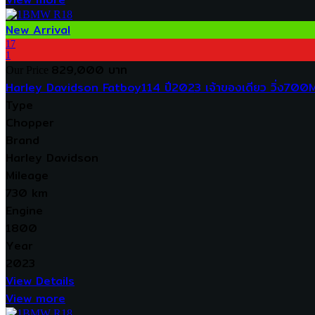
New Arrival
17
1
829,000 บาท
Our Price
Harley Davidson Fatboy114 ปี2023 เจ้าของเดียว วิ่ง700Mi
Type
Chopper
Brand
Harley Davidson
Mileage
730 km
Engine
1800
Year
2023
View Details
View more