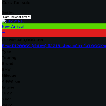
Cars for sale
Sort by:
New Arrival
18
1
489,000 บาท
Our Price
Bmw R1200GS (ตัวLow) ปี2016 เจ้าของเดียว วิ่ง3,000Km.
Type
Touring
Brand
BMW
Mileage
4400 km
Engine
1800
Year
2022