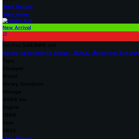
View Details
View more
New Arrival
19
1
549,000 บาท
Our Price
Harley Sportster48 Stage1. ปี2022 สีขาวหายาก วิ่ง4,00
Type
Chopper
Brand
Harley Davidson
Mileage
4400 km
Engine
1800
Year
2022
View Details