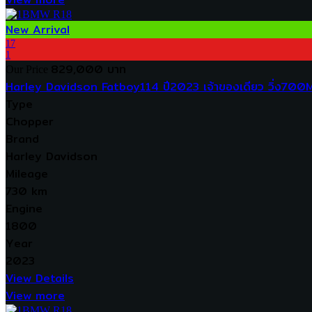
New Arrival
17
1
829,000 บาท
Our Price
Harley Davidson Fatboy114 ปี2023 เจ้าของเดียว วิ่ง700Mi
Type
Chopper
Brand
Harley Davidson
Mileage
730 km
Engine
1800
Year
2023
View Details
View more