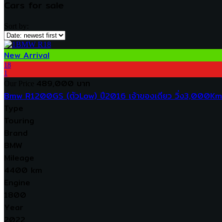
Cars for sale
Sort by:
New Arrival
18
1
489,000 บาท
Our Price
Bmw R1200GS (ตัวLow) ปี2016 เจ้าของเดียว วิ่ง3,000Km.
Type
Touring
Brand
BMW
Mileage
4400 km
Engine
1800
Year
2022