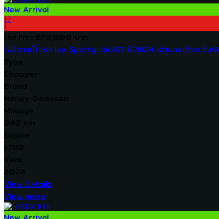
New Arrival
17
1
679,000 บาท
Our Price
(ฟรีดาวน์) Harley Sportglide107 ปี2024 เจ้าของเดียว วิ่ง
Type
Chopper
Brand
Harley Davidson
Mileage
940 km
Engine
1780
Year
2024
View Details
View more
New Arrival