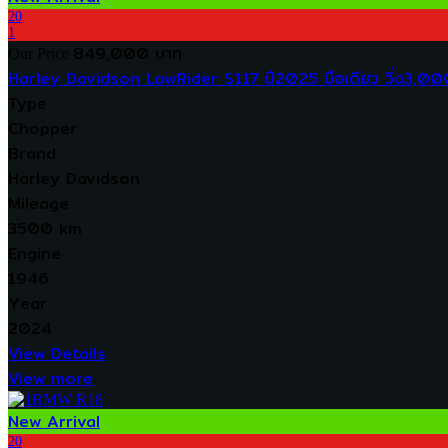
20
1
849,000 บาท
Our Price
Harley Davidson LowRider S117 ปี2025 มือเดียว วิ่ง3,0
Type
Chopper
Brand
Harley Davidson
Mileage
3500 km
Engine
1946
Year
2024
View Details
View more
New Arrival
20