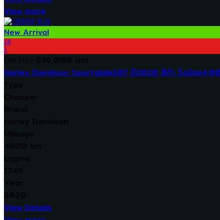
View more
New Arrival
18
1
639,000 บาท
Our Price
Harley Davidson Sportglide107 ปี2020 สีดำ วิ่งน้อย4,0
Type
Chopper
Brand
Harley Davidson
Mileage
4600 km
Engine
1746
Year
2020
View Details
View more