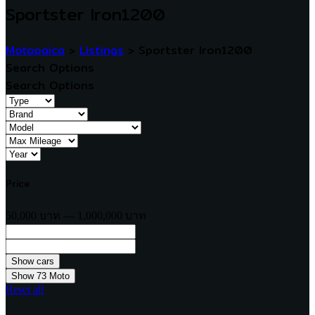
Sportster Iron1200
Motopaica
>
Listings
>
Sportster Iron1200
Search Options
Search Options
Price
50,000 บาท — 1,000,000 บาท
Show
73
Moto
Reset all