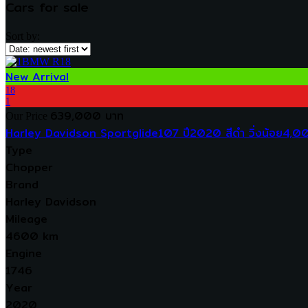
Cars for sale
Sort by:
New Arrival
18
1
639,000 บาท
Our Price
Harley Davidson Sportglide107 ปี2020 สีดำ วิ่งน้อย4,0
Type
Chopper
Brand
Harley Davidson
Mileage
4600 km
Engine
1746
Year
2020