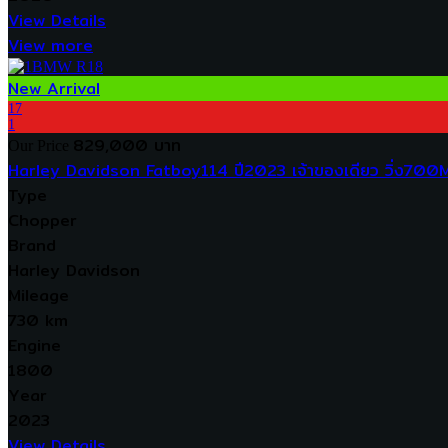
View Details
View more
New Arrival
17
1
829,000 บาท
Our Price
Harley Davidson Fatboy114 ปี2023 เจ้าของเดียว วิ่ง700Mi
Type
Chopper
Brand
Harley Davidson
Mileage
730 km
Engine
1800
Year
2023
View Details