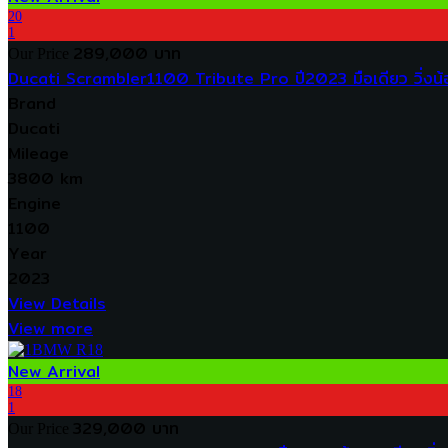
20
1
289,000 บาท
Our Price
Ducati Scrambler1100 Tribute Pro ปี2023 มือเดียว วิ่ง
Brand
Ducati
Mileage
3800 km
Engine
1100
Year
2023
View Details
View more
New Arrival
18
1
329,000 บาท
Our Price