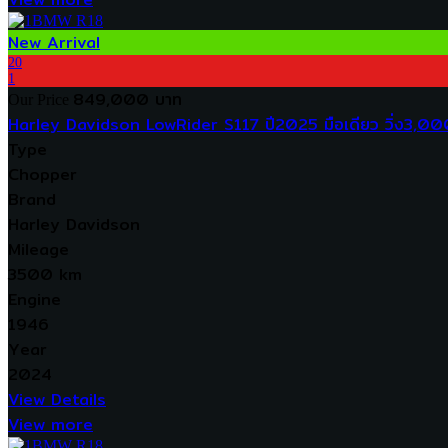
New Arrival
20
1
849,000 บาท
Our Price
Harley Davidson LowRider S117 ปี2025 มือเดียว วิ่ง3,0
Type
Chopper
Brand
Harley Davidson
Mileage
3500 km
Engine
1946
Year
2024
View Details
View more