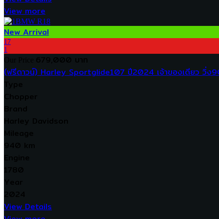
View more
New Arrival
17
1
679,000 บาท
Our Price
(ฟรีดาวน์) Harley Sportglide107 ปี2024 เจ้าของเดียว วิ่ง
Type
Chopper
Brand
Harley Davidson
Mileage
940 km
Engine
1780
Year
2024
View Details
View more