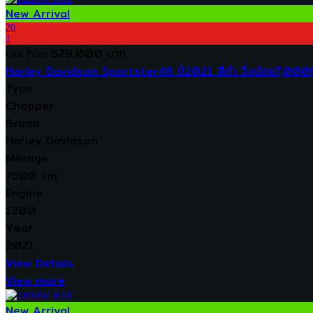
New Arrival
20
1
529,000 บาท
Our Price
Harley Davidson Sportster48 ปี2021 สีดำ วิ่งน้อย7,000
Type
Chopper
Brand
Harley Davidson
Mileage
7500 km
Engine
1200
Year
2021
View Details
View more
New Arrival