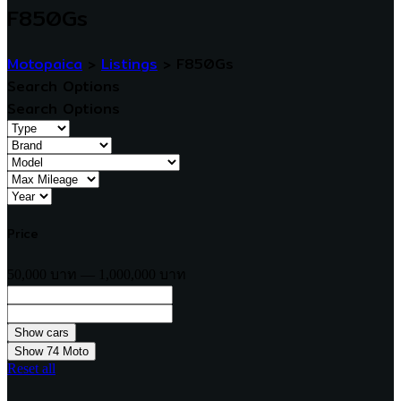
F850Gs
Motopaica
>
Listings
>
F850Gs
Search Options
Search Options
Price
50,000 บาท — 1,000,000 บาท
Show
74
Moto
Reset all