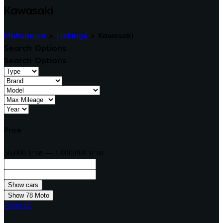
Kawasaki
Motopaica
>
Listings
>
Kawasaki
Search Options
Search Options
Price
50,000 บาท — 1,000,000 บาท
Show
78
Moto
Reset all