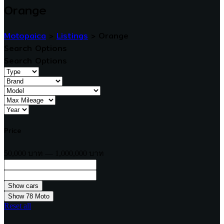
Orange
Motopaica
>
Listings
>
Orange
Search Options
Search Options
Price
50,000 บาท — 1,000,000 บาท
Show
78
Moto
Reset all