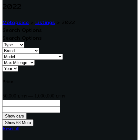
2022
Motopaica
>
Listings
>
2022
Search Options
Search Options
Price
50,000 บาท — 1,000,000 บาท
Show
63
Moto
Reset all