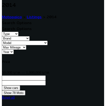
2014
Motopaica
>
Listings
>
2014
Search Options
Search Options
Price
50,000 บาท — 1,000,000 บาท
Show
78
Moto
Reset all