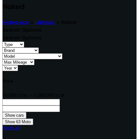
Naked
Motopaica
>
Listings
>
Naked
Search Options
Search Options
Price
50,000 บาท — 1,000,000 บาท
Show
63
Moto
Reset all