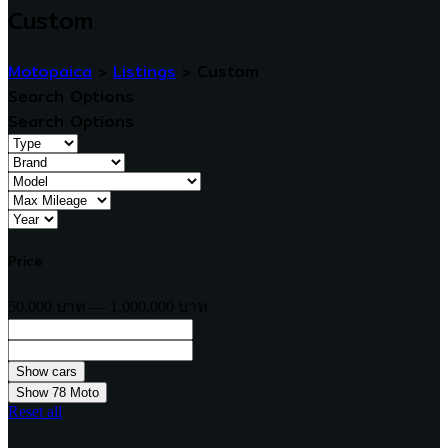
Custom
Motopaica
>
Listings
>
Custom
Search Options
Search Options
Price
50,000 บาท — 1,000,000 บาท
Show
78
Moto
Reset all