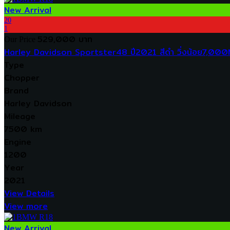
New Arrival
20
1
529,000 บาท
Our Price
Harley Davidson Sportster48 ปี2021 สีดำ วิ่งน้อย7,000
Type
Chopper
Brand
Harley Davidson
Mileage
7500 km
Engine
1200
Year
2021
View Details
View more
New Arrival