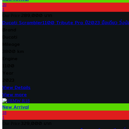
20
1
289,000 บาท
Our Price
Ducati Scrambler1100 Tribute Pro ปี2023 มือเดียว วิ่ง
Brand
Ducati
Mileage
3800 km
Engine
1100
Year
2023
View Details
View more
New Arrival
18
1
329,000 บาท
Our Price