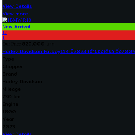
View Details
View more
New Arrival
17
1
829,000 บาท
Our Price
Harley Davidson Fatboy114 ปี2023 เจ้าของเดียว วิ่ง700Mi
Type
Chopper
Brand
Harley Davidson
Mileage
730 km
Engine
1800
Year
2023
View Details