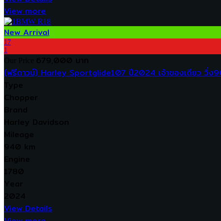
View more
New Arrival
17
1
679,000 บาท
Our Price
(ฟรีดาวน์) Harley Sportglide107 ปี2024 เจ้าของเดียว วิ่ง
Type
Chopper
Brand
Harley Davidson
Mileage
940 km
Engine
1780
Year
2024
View Details
View more