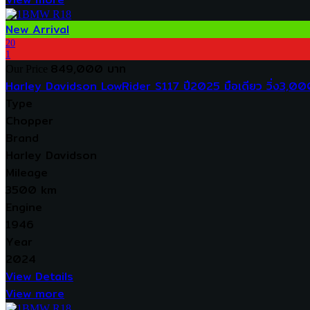
New Arrival
20
1
849,000 บาท
Our Price
Harley Davidson LowRider S117 ปี2025 มือเดียว วิ่ง3,0
Type
Chopper
Brand
Harley Davidson
Mileage
3500 km
Engine
1946
Year
2024
View Details
View more