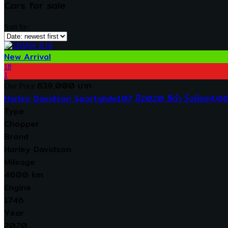
Cars for sale
Sort by:
New Arrival
18
1
639,000 บาท
Our Price
Harley Davidson Sportglide107 ปี2020 สีดำ วิ่งน้อย4,0
Type
Chopper
Brand
Harley Davidson
Mileage
4600 km
Engine
1746
Year
2020