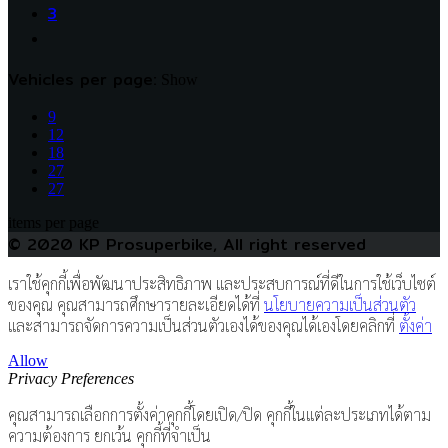
3
Vehicles per page:
Show
9
12
18
27
27
items per page
© 2020 KP Prosuperbike, All right reserved
เราใช้คุกกี้เพื่อพัฒนาประสิทธิภาพ และประสบการณ์ที่ดีในการใช้เว็บไซต์
ของคุณ คุณสามารถศึกษารายละเอียดได้ที่
นโยบายความเป็นส่วนตัว
และสามารถจัดการความเป็นส่วนตัวเองได้ของคุณได้เองโดยคลิกที่
ตั้งค่า
Allow
Privacy Preferences
คุณสามารถเลือกการตั้งค่าคุกกี้โดยเปิด/ปิด คุกกี้ในแต่ละประเภทได้ตาม
ความต้องการ ยกเว้น คุกกี้ที่จำเป็น