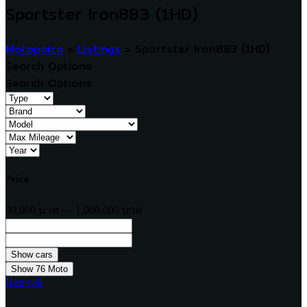
Sportster Iron883 (1HD)
Motopaica
>
Listings
>
Sportster Iron883 (1HD)
Search Options
Search Options
Price
50,000 บาท — 1,000,000 บาท
Show
76
Moto
Reset all