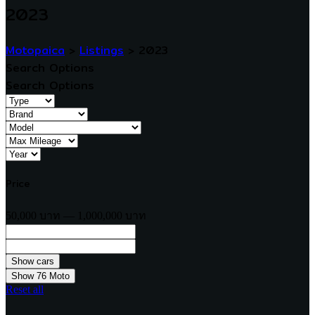
2023
Motopaica
>
Listings
>
2023
Search Options
Search Options
Price
50,000 บาท — 1,000,000 บาท
Show
76
Moto
Reset all