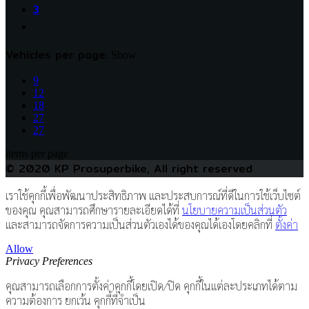
3
Vehicles per page:
Show
9
12
18
27
27
items per page
© 2020 KP Prosuperbike, All right reserved
เราใช้คุกกี้เพื่อพัฒนาประสิทธิภาพ และประสบการณ์ที่ดีในการใช้เว็บไซต์
ของคุณ คุณสามารถศึกษารายละเอียดได้ที่
นโยบายความเป็นส่วนตัว
และสามารถจัดการความเป็นส่วนตัวเองได้ของคุณได้เองโดยคลิกที่
ตั้งค่า
Allow
Privacy Preferences
คุณสามารถเลือกการตั้งค่าคุกกี้โดยเปิด/ปิด คุกกี้ในแต่ละประเภทได้ตาม
ความต้องการ ยกเว้น คุกกี้ที่จำเป็น