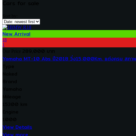
Cars for sale
Sort by:
New Arrival
18
1
289,000 บาท
Our Price
Yamaha MT-10 Abs ปี2018 วิ่ง15,000Km. แต่งครบ สภาพ
Type
Naked
Brand
Yamaha
Mileage
15300 km
Engine
1000
View Details
View more