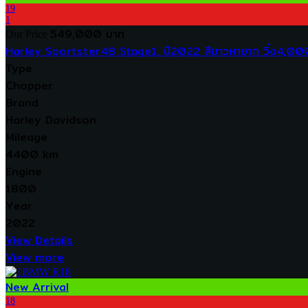
19
1
549,000 บาท
Our Price
Harley Sportster48 Stage1. ปี2022 สีขาวหายาก วิ่ง4,00
Type
Chopper
Brand
Harley Davidson
Mileage
4400 km
Engine
1800
Year
2022
View Details
View more
New Arrival
18