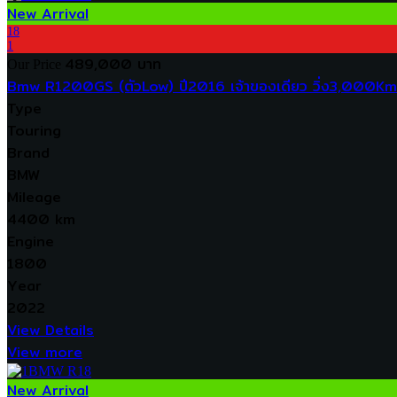
New Arrival
18
1
489,000 บาท
Our Price
Bmw R1200GS (ตัวLow) ปี2016 เจ้าของเดียว วิ่ง3,000Km.
Type
Touring
Brand
BMW
Mileage
4400 km
Engine
1800
Year
2022
View Details
View more
New Arrival