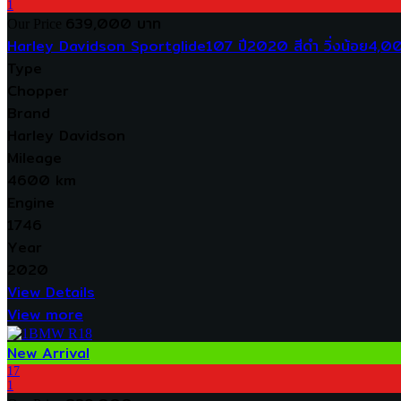
1
639,000 บาท
Our Price
Harley Davidson Sportglide107 ปี2020 สีดำ วิ่งน้อย4,0
Type
Chopper
Brand
Harley Davidson
Mileage
4600 km
Engine
1746
Year
2020
View Details
View more
New Arrival
17
1