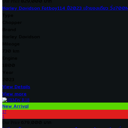
829,000 บาท
Our Price
Harley Davidson Fatboy114 ปี2023 เจ้าของเดียว วิ่ง700Mi
Type
Chopper
Brand
Harley Davidson
Mileage
730 km
Engine
1800
Year
2023
View Details
View more
New Arrival
17
1
679,000 บาท
Our Price