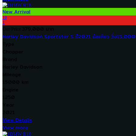
New Arrival
19
1
379,000 บาท
Our Price
Harley Davidson Sportster S ปี2021 มือเดียว วิ่ง15,000
Type
Chopper
Brand
Harley Davidson
Mileage
15000 km
Engine
1250
Year
2021
View Details
View more