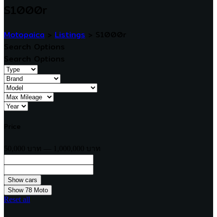
S1000r
Motopaica
>
Listings
>
S1000r
Search Options
Search Options
Price
50,000 บาท — 1,000,000 บาท
Show
78
Moto
Reset all