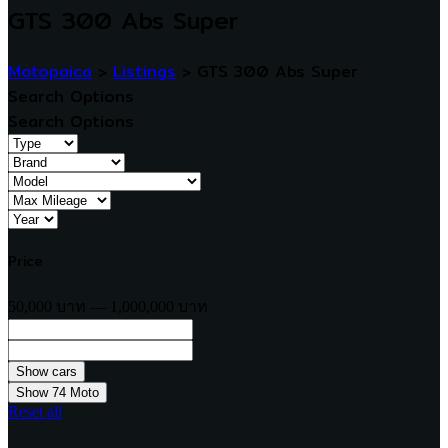
GTS 300 Abs Super
Motopaica
>
Listings
>
GTS 300 Abs Super
Search Options
Search Options
Price
50,000 บาท — 1,000,000 บาท
Show
74
Moto
Reset all