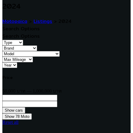
2024
Motopaica
>
Listings
>
2024
Search Options
Search Options
Price
50,000 บาท — 1,000,000 บาท
Show
78
Moto
Reset all