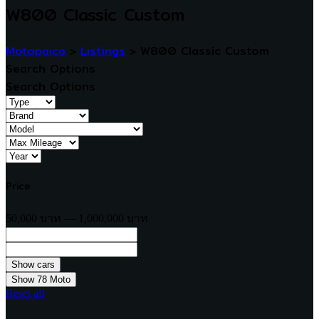
W800 Classic Custom
Motopaica
>
Listings
>
W800 Classic Custom
Search Options
Search Options
Price
50,000 บาท — 1,000,000 บาท
Show
78
Moto
Reset all