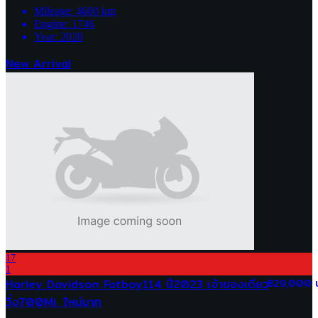
Mileage:
4600
km
Engine:
1746
Year:
2020
New Arrival
17
1
Harley Davidson Fatboy114 ปี2023 เจ้าของเดียว
829,000 
วิ่ง700Mi. ใหม่มาก