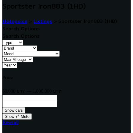
Sportster Iron883 (1HD)
Motopaica
>
Listings
>
Sportster Iron883 (1HD)
Search Options
Search Options
Price
50,000 บาท — 1,000,000 บาท
Show
74
Moto
Reset all