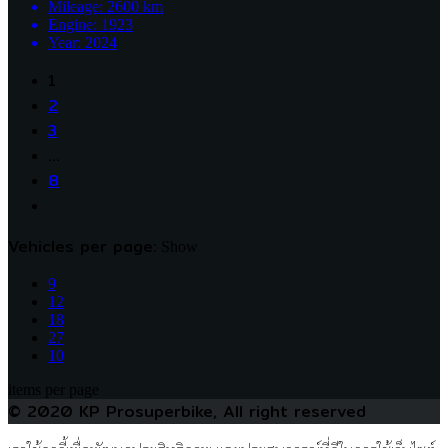
Mileage:
2600
km
Engine:
1923
Year:
2024
1
2
3
…
8
Vehicles per page:
Show
9
12
18
27
10
items per page
© 2020 KP Prosuperbike, All right reserved