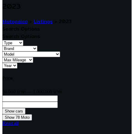
2023
Motopaica
>
Listings
>
2023
Search Options
Search Options
Price
50,000 บาท — 1,000,000 บาท
Show
78
Moto
Reset all