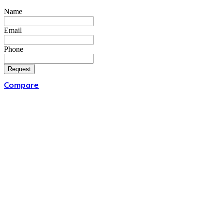
Name
Email
Phone
Request
Compare