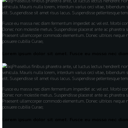
Phasellus finibus pharetra ante, ut luctus lectus hendrerit n
vehicula. Mauris nulla lorem, interdum varius orci vitae, bibendum 
elit. Suspendisse sit amet risus lacus. Suspendisse pellentesque te
Fusce eu massa nec diam fermentum imperdiet ac vel est. Morbi co
Donec non molestie metus. Suspendisse placerat ante ac pharetra sce
Praesent ullamcorper commodo elementum. Donec ultrices neque nec 
posuere cubilia Curae;
Lorem ipsum dolor sit amet. Fusce eu massa nec dia
Phasellus finibus pharetra ante, ut luctus lectus hendrerit n
vehicula. Mauris nulla lorem, interdum varius orci vitae, bibendum 
elit. Suspendisse sit amet risus lacus. Suspendisse pellentesque te
Fusce eu massa nec diam fermentum imperdiet ac vel est. Morbi co
Donec non molestie metus. Suspendisse placerat ante ac pharetra sce
Praesent ullamcorper commodo elementum. Donec ultrices neque nec 
posuere cubilia Curae;
Lorem ipsum dolor sit amet. Fusce eu massa nec dia