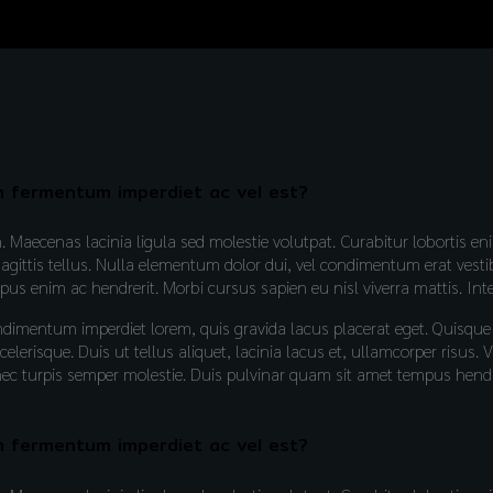
m fermentum imperdiet ac vel est?
on. Maecenas lacinia ligula sed molestie volutpat. Curabitur lobort
sagittis tellus. Nulla elementum dolor dui, vel condimentum erat vest
mpus enim ac hendrerit. Morbi cursus sapien eu nisl viverra mattis. In
ndimentum imperdiet lorem, quis gravida lacus placerat eget. Quisq
lerisque. Duis ut tellus aliquet, lacinia lacus et, ullamcorper risus
turpis semper molestie. Duis pulvinar quam sit amet tempus hendrerit
m fermentum imperdiet ac vel est?