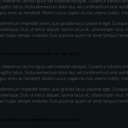
on. Maecenas lacinia ligula sed molestie volutpat. Curabitur lobort
sagittis tellus. Nulla elementum dolor dui, vel condimentum erat vest
mpus enim ac hendrerit. Morbi cursus sapien eu nisl viverra mattis. In
ndimentum imperdiet lorem, quis gravida lacus placerat eget. Quisq
lerisque. Duis ut tellus aliquet, lacinia lacus et, ullamcorper risus
turpis semper molestie. Duis pulvinar quam sit amet tempus hendrerit
m fermentum imperdiet ac vel est?
on. Maecenas lacinia ligula sed molestie volutpat. Curabitur lobort
sagittis tellus. Nulla elementum dolor dui, vel condimentum erat vest
mpus enim ac hendrerit. Morbi cursus sapien eu nisl viverra mattis. In
ndimentum imperdiet lorem, quis gravida lacus placerat eget. Quisq
lerisque. Duis ut tellus aliquet, lacinia lacus et, ullamcorper risus
turpis semper molestie. Duis pulvinar quam sit amet tempus hendrerit
m fermentum imperdiet ac vel est?