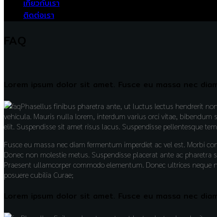
เกี่ยวกับเรา
ติดต่อเรา
FAQ
Lorem ipsum dolor sit amet. Fusce eu massa nec dia
Phasellus finibus pharetra ante, ut luctus lectus hendrerit n
vehicula. Mauris nulla lorem, interdum varius orci vitae, bibendum 
elit. Suspendisse sit amet risus lacus. Suspendisse pellentesque te
Fusce eu massa nec diam fermentum imperdiet ac vel est. Morbi co
Donec non molestie metus. Suspendisse placerat ante ac pharetra sce
Praesent ullamcorper commodo elementum. Donec ultrices neque nec 
posuere cubilia Curae;
Lorem ipsum dolor sit amet. Fusce eu massa nec dia