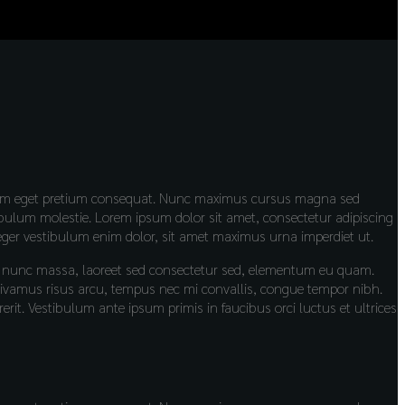
is enim eget pretium consequat. Nunc maximus cursus magna sed
ibulum molestie. Lorem ipsum dolor sit amet, consectetur adipiscing
teger vestibulum enim dolor, sit amet maximus urna imperdiet ut.
ue nunc massa, laoreet sed consectetur sed, elementum eu quam.
. Vivamus risus arcu, tempus nec mi convallis, congue tempor nibh.
. Vestibulum ante ipsum primis in faucibus orci luctus et ultrices