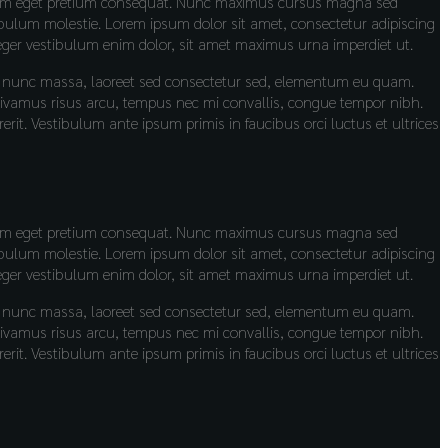
is enim eget pretium consequat. Nunc maximus cursus magna sed
ibulum molestie. Lorem ipsum dolor sit amet, consectetur adipiscing
teger vestibulum enim dolor, sit amet maximus urna imperdiet ut.
ue nunc massa, laoreet sed consectetur sed, elementum eu quam.
. Vivamus risus arcu, tempus nec mi convallis, congue tempor nibh.
. Vestibulum ante ipsum primis in faucibus orci luctus et ultrices
is enim eget pretium consequat. Nunc maximus cursus magna sed
ibulum molestie. Lorem ipsum dolor sit amet, consectetur adipiscing
teger vestibulum enim dolor, sit amet maximus urna imperdiet ut.
ue nunc massa, laoreet sed consectetur sed, elementum eu quam.
. Vivamus risus arcu, tempus nec mi convallis, congue tempor nibh.
. Vestibulum ante ipsum primis in faucibus orci luctus et ultrices