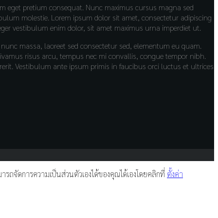
is enim eget pretium consequat. Nunc maximus cursus magna sed
ibulum molestie. Lorem ipsum dolor sit amet, consectetur adipiscing
teger vestibulum enim dolor, sit amet maximus urna imperdiet ut.
ue nunc massa, laoreet sed consectetur sed, elementum eu quam.
. Vivamus risus arcu, tempus nec mi convallis, congue tempor nibh.
. Vestibulum ante ipsum primis in faucibus orci luctus et ultrices
รถจัดการความเป็นส่วนตัวเองได้ของคุณได้เองโดยคลิกที่
ตั้งค่า